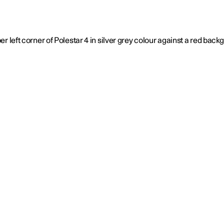
于极星
持续性
闻
册新闻简报
在新窗口中打开）