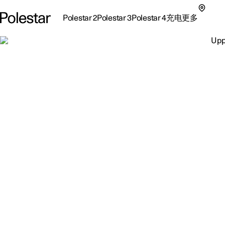
Polestar 2
Polestar 3
Polestar 4
充电
更多
极星 2 子菜单
极星 3 子菜单
极星 4 子菜单
充电子菜单
更多子菜单
极星 Polestar4
纯电高性能SUV。纯劲蜕变。
探索更多
支持
关
探索Polestar 2
探索Polestar 4
探索充电
地点
可
联系我们
探索Polestar 3
配置
公共充电
车主服务
新
极星官方二手车
联系我们
试驾
家庭充电
注
（