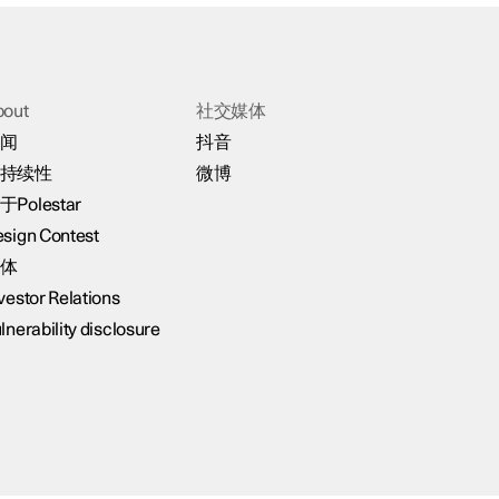
bout
社交媒体
闻
抖音
持续性
微博
于Polestar
sign Contest
体
vestor Relations
lnerability disclosure