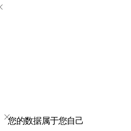
Polestar 2
支持
法律
Polestar 3
地点
法律
Polestar 4
车主服务
隐私
关于极星
充电
Polestar高度重视隐私。本页面
探索Polestar 2
探索Polestar 4
探索充电
可持续性
更多
介绍我们收集、处理和存储的
联系我们
探索Polestar 3
配置
公共充电
新闻
个人数据，以及我们如何使用
极星官方二手车
联系我们
试驾
家庭充电
注册新闻简报
这些数据。
（在新窗口中打开）
您的数据属于您自己