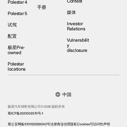
Contest
Polestar 4
手册
媒体
Polestar 5
Investor
试驾
Relations
配置
Vulnerabilit
y
极星Pre-
disclosure
owned
Polestar
locations
中国
极星汽车销售有限公司© 2026 版权所有
蜀ICP备2021003570号-1
蜀公安网备5101120200043号
法律
商业伦理
隐私
Cookies
可访问性声明