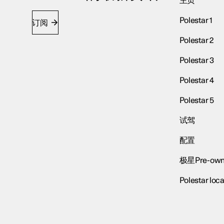
主页
Polestar 1
订阅
Polestar 2
Polestar 3
Polestar 4
Polestar 5
试驾
配置
极星Pre-own
Polestar loca