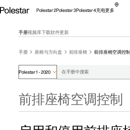
Polestar 2
Polestar 3
Polestar 4
充电
更多
极星 2 子菜单
极星 3 子菜单
极星 4 子菜单
充电子菜单
更多子菜单
手册
视频库
下载
软件更新
手册
座椅与方向盘
前排座椅
前排座椅空调控
Polestar 1 - 2020
支持
关于极星
探索Polestar 2
探索Polestar 4
探索充电
地点
可持续性
前排座椅空调控制
联系我们
探索Polestar 3
配置
公共充电
车主服务
新闻
极星官方二手车
联系我们
试驾
家庭充电
注册新闻
（在新窗