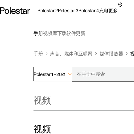
Polestar 2
Polestar 3
Polestar 4
充电
更多
极星 2 子菜单
极星 3 子菜单
极星 4 子菜单
充电子菜单
更多子菜单
手册
视频库
下载
软件更新
手册
声音、媒体和互联网
媒体播放器
Polestar 1 - 2021
支持
关
探索Polestar 2
探索Polestar 4
探索充电
地点
可
视频
联系我们
探索Polestar 3
配置
公共充电
车主服务
新
极星官方二手车
联系我们
试驾
家庭充电
注
（
视频