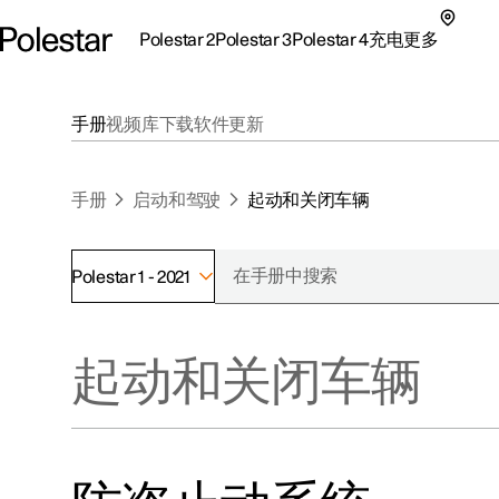
Polestar 2
Polestar 3
Polestar 4
充电
更多
极星 2 子菜单
极星 3 子菜单
极星 4 子菜单
充电子菜单
更多子菜单
手册
视频库
下载
软件更新
手册
启动和驾驶
起动和关闭车辆
Polestar 1 - 2021
支持
关于极星
探索Polestar 2
探索Polestar 4
探索充电
地点
可持续性
起动和关闭车辆
联系我们
探索Polestar 3
配置
公共充电
车主服务
新闻
极星官方二手车
联系我们
试驾
家庭充电
注册新闻
（在新窗