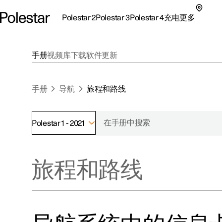
Polestar 2
Polestar 3
Polestar 4
充电
更多
极星 2 子菜单
极星 3 子菜单
极星 4 子菜单
充电子菜单
更多子菜单
手册
视频库
下载
软件更新
手册
导航
旅程和路线
Polestar 1 - 2021
支持
关于极星
探索Polestar 2
探索Polestar 4
探索充电
地点
可持续性
旅程和路线
联系我们
探索Polestar 3
配置
公共充电
车主服务
新闻
极星官方二手车
联系我们
试驾
家庭充电
注册新闻
（在新窗