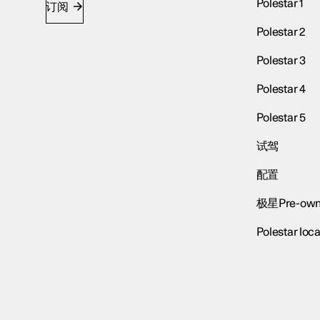
Polestar 1
订阅
Polestar 2
Polestar 3
Polestar 4
Polestar 5
试驾
配置
极星Pre-own
Polestar loca