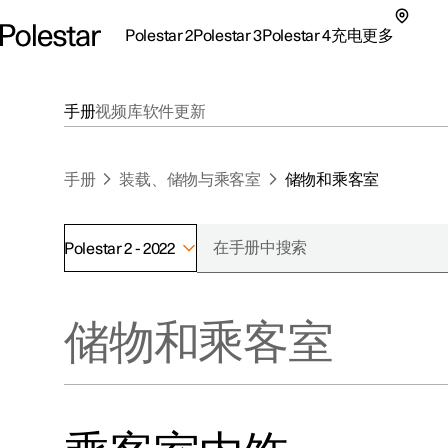
Polestar 2
Polestar 3
Polestar 4
充电
更多
极星 2 子菜单
极星 3 子菜单
极星 4 子菜单
充电子菜单
更多子菜单
手册
视频库
软件更新
手册
装载、储物与乘客室
储物和乘客室
Polestar 2 - 2022
支持
关于极星
探索Polestar 2
探索Polestar 4
探索充电
地点
可持续性
储物和乘客室
联系我们
探索Polestar 3
配置
公共充电
车主服务
新闻
极星官方二手车
联系我们
试驾
家庭充电
注册新闻
（在新窗