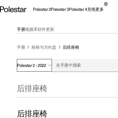
Polestar 2
Polestar 3
Polestar 4
充电
更多
极星 2 子菜单
极星 3 子菜单
极星 4 子菜单
充电子菜单
更多子菜单
手册
视频库
软件更新
手册
座椅与方向盘
后排座椅
Polestar 2 - 2022
支持
关于极星
探索Polestar 2
探索Polestar 4
探索充电
地点
可持续性
后排座椅
联系我们
探索Polestar 3
配置
公共充电
车主服务
新闻
极星官方二手车
联系我们
试驾
家庭充电
注册新闻
（在新窗
后排座椅