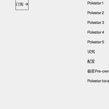
Polestar 1
订阅
Polestar 2
Polestar 3
Polestar 4
Polestar 5
试驾
配置
极星Pre-own
Polestar loca