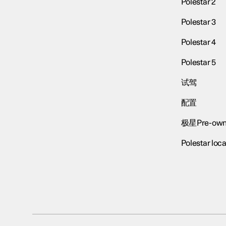
Polestar 2
Polestar 3
Polestar 4
Polestar 5
试驾
配置
极星Pre-own
Polestar loca