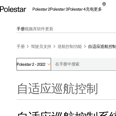
Polestar 2
Polestar 3
Polestar 4
充电
更多
极星 2 子菜单
极星 3 子菜单
极星 4 子菜单
充电子菜单
更多子菜单
手册
视频库
软件更新
手册
驾驶员支持
巡航控制功能
自适应巡航控
Polestar 2 - 2022
支持
关于极星
探索Polestar 2
探索Polestar 4
探索充电
地点
可持续性
自适应巡航控制
联系我们
探索Polestar 3
配置
公共充电
车主服务
新闻
极星官方二手车
联系我们
试驾
家庭充电
注册新闻
（在新窗