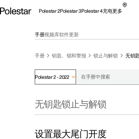
Polestar 2
Polestar 3
Polestar 4
充电
更多
极星 2 子菜单
极星 3 子菜单
极星 4 子菜单
充电子菜单
更多子菜单
手册
视频库
软件更新
手册
钥匙、锁和警报
锁止与解锁
无钥
Polestar 2 - 2022
支持
关
探索Polestar 2
探索Polestar 4
探索充电
地点
可
无钥匙锁止与解锁
联系我们
探索Polestar 3
配置
公共充电
车主服务
新
极星官方二手车
联系我们
试驾
家庭充电
注
（
设置最大尾门开度