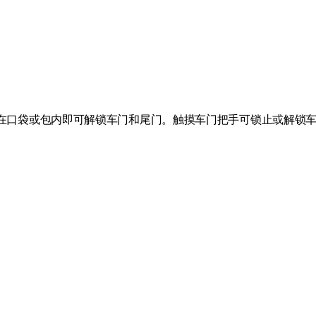
。
在口袋或包内即可解锁车门和尾门。触摸车门把手可锁止或解锁
。