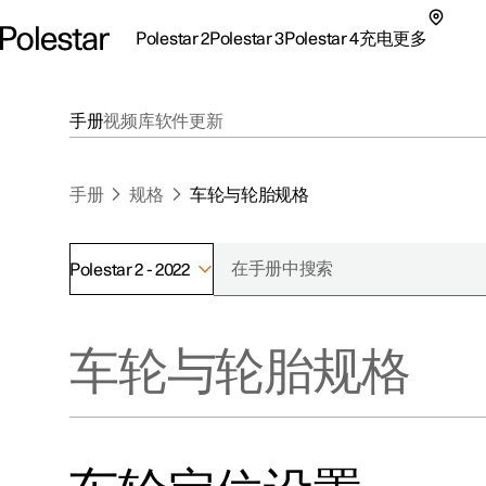
Polestar 2
Polestar 3
Polestar 4
充电
更多
极星 2 子菜单
极星 3 子菜单
极星 4 子菜单
充电子菜单
更多子菜单
手册
视频库
软件更新
手册
规格
车轮与轮胎规格
Polestar 2 - 2022
支持
关于极星
探索Polestar 2
探索Polestar 4
探索充电
地点
可持续性
车轮与轮胎规格
联系我们
探索Polestar 3
配置
公共充电
车主服务
新闻
极星官方二手车
联系我们
试驾
家庭充电
注册新闻
（在新窗