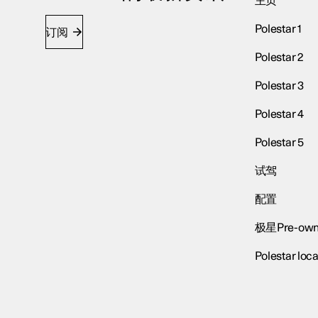
主页
Polestar 1
订阅
Polestar 2
Polestar 3
Polestar 4
Polestar 5
试驾
配置
极星Pre-own
Polestar loca