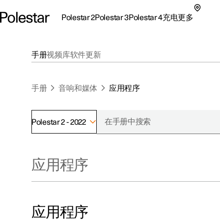
Polestar 2
Polestar 3
Polestar 4
充电
更多
极星 2 子菜单
极星 3 子菜单
极星 4 子菜单
充电子菜单
更多子菜单
手册
视频库
软件更新
手册
音响和媒体
应用程序
Polestar 2 - 2022
支持
关于极星
探索Polestar 2
探索Polestar 4
探索充电
地点
可持续性
应用程序
联系我们
探索Polestar 3
配置
公共充电
车主服务
新闻
极星官方二手车
联系我们
试驾
家庭充电
注册新闻
（在新窗
应用程序