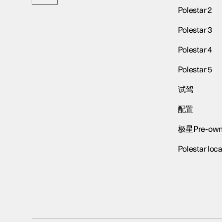
Polestar 2
Polestar 3
Polestar 4
Polestar 5
试驾
配置
极星Pre-own
Polestar loca