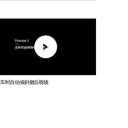
01:10
泊车时自动倾斜侧后视镜