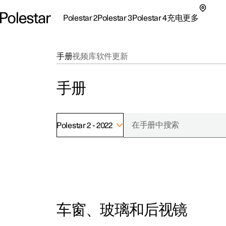
Polestar 2
Polestar 3
Polestar 4
充电
更多
极星 2 子菜单
极星 3 子菜单
极星 4 子菜单
充电子菜单
更多子菜单
手册
视频库
软件更新
手册
Polestar 2 - 2022
支持
关
探索Polestar 2
探索Polestar 4
探索充电
地点
可
联系我们
探索Polestar 3
配置
公共充电
车主服务
新
极星官方二手车
联系我们
试驾
家庭充电
注
车窗、玻璃和后视镜
（