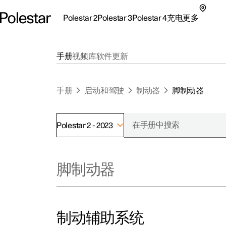
Polestar 2
Polestar 3
Polestar 4
充电
更多
极星 2 子菜单
极星 3 子菜单
极星 4 子菜单
充电子菜单
更多子菜单
手册
视频库
软件更新
手册
启动和驾驶
制动器
脚制动器
Polestar 2 - 2023
支持
关
探索Polestar 2
探索Polestar 4
探索充电
地点
可
脚制动器
联系我们
探索Polestar 3
配置
公共充电
车主服务
新
极星官方二手车
联系我们
试驾
家庭充电
注
（
制动辅助系统