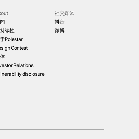
bout
社交媒体
闻
抖音
持续性
微博
于Polestar
sign Contest
体
vestor Relations
lnerability disclosure