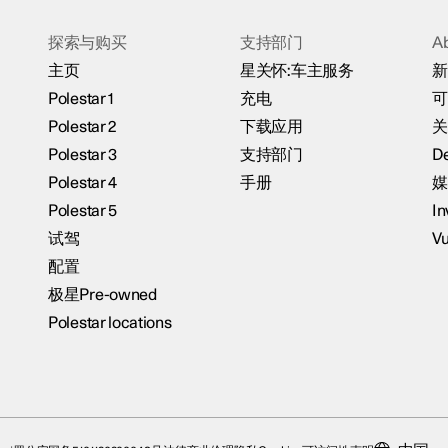
探索与购买
支持部门
A
主页
星关怀:车主服务
新
Polestar 1
充电
可
Polestar 2
下载应用
关
Polestar 3
支持部门
De
Polestar 4
手册
媒
Polestar 5
In
试驾
Vu
配置
极星Pre-owned
Polestar locations