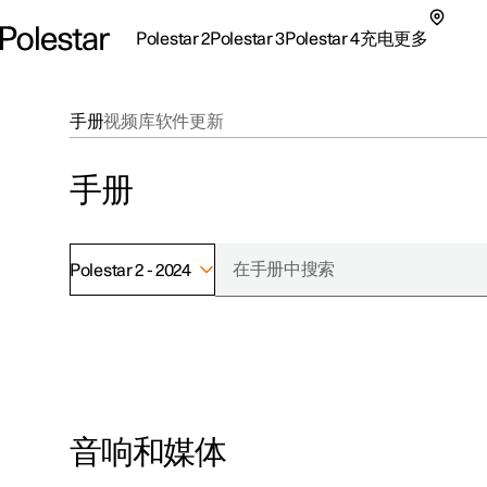
Polestar 2
Polestar 3
Polestar 4
充电
更多
极星 2 子菜单
极星 3 子菜单
极星 4 子菜单
充电子菜单
更多子菜单
手册
视频库
软件更新
手册
Polestar 2 - 2024
支持
关于极星
探索Polestar 2
探索Polestar 4
探索充电
地点
可持续性
联系我们
探索Polestar 3
配置
公共充电
车主服务
新闻
极星官方二手车
联系我们
试驾
家庭充电
注册新闻
音响和媒体
（在新窗