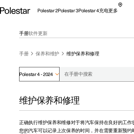
Polestar 2
Polestar 3
Polestar 4
充电
更多
极星 2 子菜单
极星 3 子菜单
极星 4 子菜单
充电子菜单
更多子菜单
手册
软件更新
手册
保养和维护
维护保养和修理
Polestar 4 - 2024
支持
关于极星
探索Polestar 2
探索Polestar 4
探索充电
地点
可持续性
维护保养和修理
联系我们
探索Polestar 3
配置
公共充电
车主服务
新闻
极星官方二手车
联系我们
试驾
家庭充电
注册新闻
正确执行维护保养和维修对于将汽车保持在良好的工作
（在新窗
您的汽车可以记录上次保养的时间，并在需要重新预约