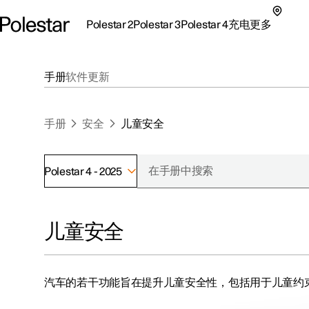
Polestar 2
Polestar 3
Polestar 4
充电
更多
极星 2 子菜单
极星 3 子菜单
极星 4 子菜单
充电子菜单
更多子菜单
手册
软件更新
手册
安全
儿童安全
Polestar 4 - 2025
支持
关于极星
探索Polestar 2
探索Polestar 4
探索充电
地点
可持续性
儿童安全
联系我们
探索Polestar 3
配置
公共充电
车主服务
新闻
极星官方二手车
联系我们
试驾
家庭充电
注册新闻
汽车的若干功能旨在提升儿童安全性，包括用于儿童约
（在新窗