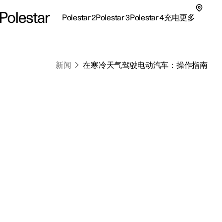
Polestar 2
Polestar 3
Polestar 4
充电
更多
极星 2 子菜单
极星 3 子菜单
极星 4 子菜单
充电子菜单
更多子菜单
新闻
在寒冷天气驾驶电动汽车：操作指南
支持
关
探索Polestar 2
探索Polestar 4
探索充电
地点
可
联系我们
探索Polestar 3
配置
公共充电
车主服务
新
极星官方二手车
联系我们
试驾
家庭充电
注
（