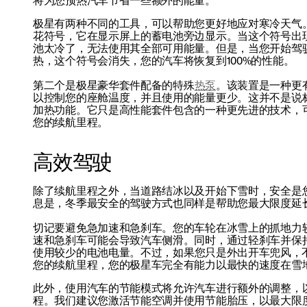
将为您预热汽车节省一些额外的能量。
极星有两种不同的工具，可以帮助您更好地应对寒冷天气
花符号，它在显示屏上的蓄电池旁边显示。当这个符号出
池太冷了，无法使用其全部可用能量。但是，当您开始驾
热，这个符号会消失，您的汽车将恢复到100%的性能。
第二个是极星豪华套件配备的特殊
热泵
。该装置是一种更
以控制您的座舱温度，并且使用的能量更少。这并不是说
加热功能。它只是高性能套件包含的一种更先进的技术，
您的续航里程。
高效驾驶
除了续航里程之外，当道路结冰以及开始下雪时，安全是
息是，冬季最安全的驾驶方式也同样是帮助您最大限度延
切记要避免急加速和急刹车。您的车轮在冰雪上的抓地力
速和急刹车可能会导致汽车侧滑。同时，通过轻刹车并保
使用较少的电池电量。
不过，如果您只是外出开车兜风，
您的续航里程，您的极星车完全有能力以最快的速度在雪
此外，使用汽车的节能模式将允许汽车进行额外的调整，
程。我们建议您激活节能空调并使用节能胎压，以最大限