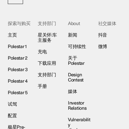
探索与购买
支持部门
About
社交媒体
主页
星关怀:车
新闻
抖音
主服务
Polestar 1
可持续性
微博
充电
Polestar 2
关于
下载应用
Polestar
Polestar 3
支持部门
Design
Contest
Polestar 4
手册
媒体
Polestar 5
Investor
试驾
Relations
配置
Vulnerabilit
y
极星Pre-