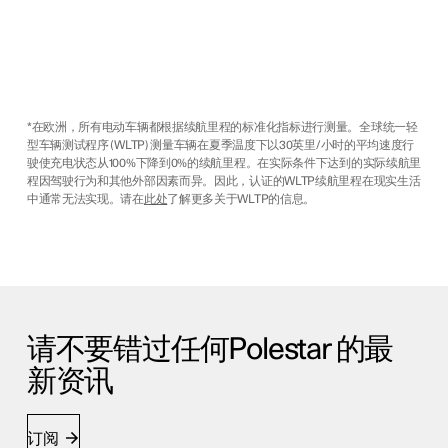
*在欧洲，所有电动车辆都根据续航里程的标准化指标进行测量。全球统一轻
型车辆测试程序 (WLTP) 测量车辆在夏季温度下以30英里/小时的平均速度行
驶使充电状态从100%下降到0%的续航里程。在实际条件下达到的实际续航里
程因驾驶行为和其他外部因素而异。因此，认证的WLTP续航里程在现实生活
中通常无法实现。请在
此处
了解更多关于WLTP的信息。
请不要错过任何Polestar 的最
新资讯
订阅