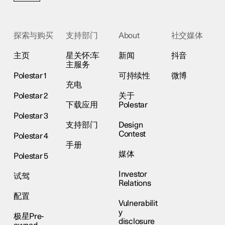
探索与购买
支持部门
About
社交媒体
主页
星关怀:车
新闻
抖音
主服务
Polestar 1
可持续性
微博
充电
Polestar 2
关于
下载应用
Polestar
Polestar 3
支持部门
Design
Contest
Polestar 4
手册
媒体
Polestar 5
Investor
试驾
Relations
配置
Vulnerabilit
y
极星Pre-
disclosure