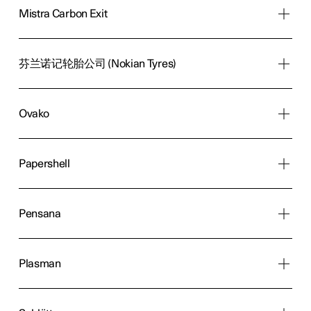
Mistra Carbon Exit
芬兰诺记轮胎公司 (Nokian Tyres)
Ovako
Papershell
Pensana
Plasman