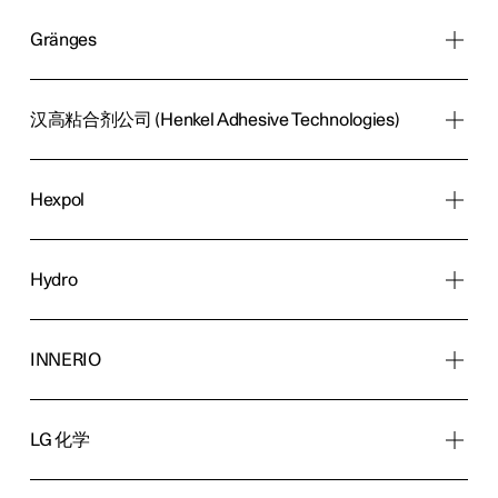
Gränges
汉高粘合剂公司 (Henkel Adhesive Technologies)
Hexpol
Hydro
INNERIO
LG 化学