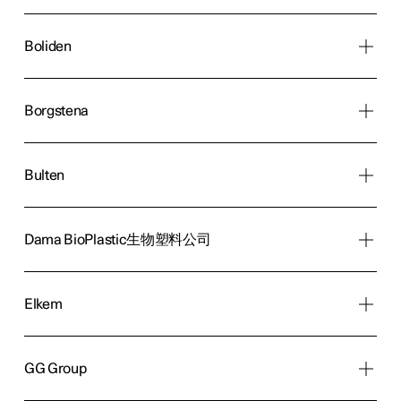
Boliden
Borgstena
Bulten
Dama BioPlastic生物塑料公司
Elkem
GG Group