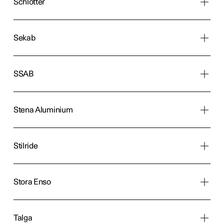
Schlötter
Sekab
SSAB
Stena Aluminium
Stilride
Stora Enso
Talga