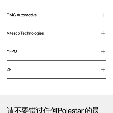
TMG Automotive
Vitesco Technologies
YFPO
ZF
请不要错过任何Polestar 的最