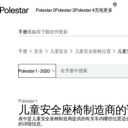
Polestar 2
Polestar 3
Polestar 4
充电
更多
极星 2 子菜单
极星 3 子菜单
极星 4 子菜单
充电子菜单
更多子菜单
手册
视频库
下载
软件更新
手册
安全
儿童安全
儿童安全座椅位置
儿童
Polestar 1 - 2020
支持
关于极星
探索Polestar 2
探索Polestar 4
探索充电
地点
可持续性
Polestar 1
联系我们
探索Polestar 3
配置
公共充电
车主服务
新闻
儿童安全座椅制造商的
极星官方二手车
联系我们
试驾
家庭充电
注册新闻
表中是儿童安全座椅制造商提供的有关车内哪些位置适
（在新窗
的详细信息。