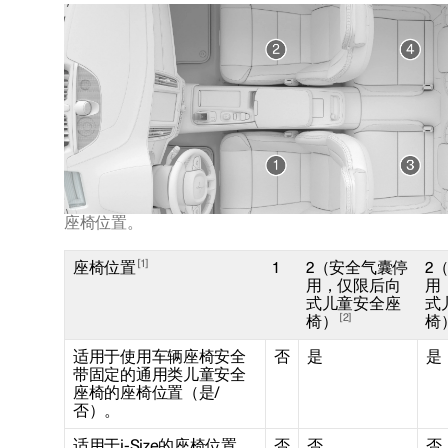
座椅位置。
1
座椅位置
1
2（安全气囊停
2
用，仅限后向
用
式儿童安全座
式
2
椅）
椅
适用于使用车辆座椅安全
否
是
是
带固定的通用类儿童安全
座椅的座椅位置（是/
否）。
适用于i-Size的座椅位置
否
否
否