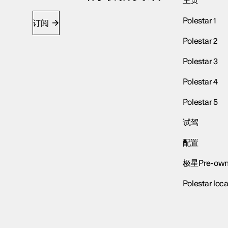
主页
Polestar 1
订阅
Polestar 2
Polestar 3
Polestar 4
Polestar 5
试驾
配置
极星Pre-own
Polestar loca