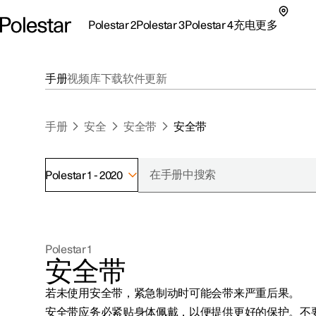
Polestar 2
Polestar 3
Polestar 4
充电
更多
极星 2 子菜单
极星 3 子菜单
极星 4 子菜单
充电子菜单
更多子菜单
手册
视频库
下载
软件更新
手册
安全
安全带
安全带
Polestar 1 - 2020
支持
关于极星
探索Polestar 2
探索Polestar 4
探索充电
地点
可持续性
Polestar 1
联系我们
探索Polestar 3
配置
公共充电
车主服务
新闻
安全带
极星官方二手车
联系我们
试驾
家庭充电
注册新闻
若未使用安全带，紧急制动时可能会带来严重后果。
（在新窗
安全带应务必紧贴身体佩戴，以便提供更好的保护。不