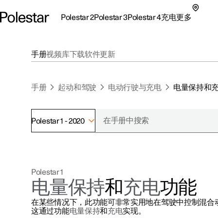
Polestar 2
Polestar 3
Polestar 4
充电
更多
极星 2 子菜单
极星 3 子菜单
极星 4 子菜单
充电子菜单
更多子菜单
手册
视频库
下载
软件更新
手册
起动和驾驶
电动行驶与充电
电量保持和
Polestar 1 - 2020
支持
关于极星
探索Polestar 2
探索Polestar 4
探索充电
地点
可持续性
Polestar 1
联系我们
探索Polestar 3
配置
公共充电
车主服务
新闻
电量保持
和
充电
功能
极星官方二手车
联系我们
试驾
家庭充电
注册新闻
在某些情况下，此功能可非常实用地在驾驶中控制混合
（在新窗
这通过功能
电量保持
和
充电
实现。