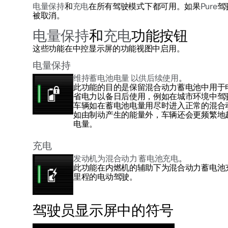
电量保持
和
充电
在所有驾驶模式下都可用。如果
Pure
驾
被取消。
电量保持
和
充电
功能按钮
这些功能在中控显示屏的功能视图中启用。
电量保持
维持蓄电池电量 以供后续使用
。
此功能的目的是保留混合动力蓄电池中用于
省电力以备日后使用，例如在城市环境中驾
车辆如在蓄电池电量用尽时进入正常的混合
如由制动产生的能量外，车辆还会更频繁地
电量。
充电
发动机为混合动力 蓄电池充电
。
此功能在内燃机的辅助下为混合动力蓄电池
里程的电动驾驶。
驾驶员显示屏中的符号