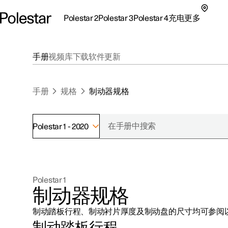
Polestar 2
Polestar 3
Polestar 4
充电
更多
极星 2 子菜单
极星 3 子菜单
极星 4 子菜单
充电子菜单
更多子菜单
手册
视频库
下载
软件更新
手册
规格
制动器规格
Polestar 1 - 2020
支持
关于极星
探索Polestar 2
探索Polestar 4
探索充电
地点
可持续性
Polestar 1
联系我们
探索Polestar 3
配置
公共充电
车主服务
新闻
制动器规格
极星官方二手车
联系我们
试驾
家庭充电
注册新闻
制动踏板行程、制动衬片厚度及制动盘的尺寸均可参阅
（在新窗