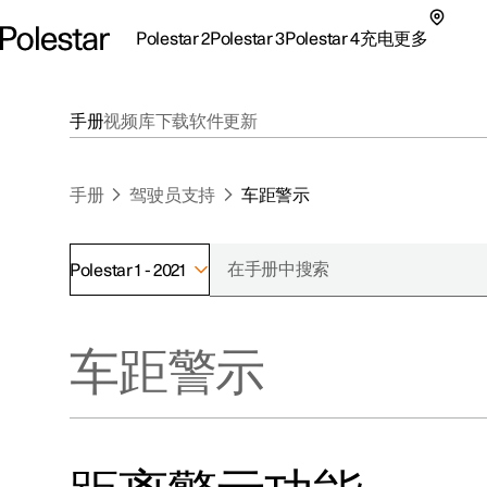
Polestar 2
Polestar 3
Polestar 4
充电
更多
极星 2 子菜单
极星 3 子菜单
极星 4 子菜单
充电子菜单
更多子菜单
手册
视频库
下载
软件更新
手册
驾驶员支持
车距警示
Polestar 1 - 2021
支持
关于极星
探索Polestar 2
探索Polestar 4
探索充电
地点
可持续性
车距警示
联系我们
探索Polestar 3
配置
公共充电
车主服务
新闻
极星官方二手车
联系我们
试驾
家庭充电
注册新闻
（在新窗