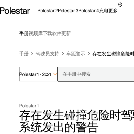
Polestar 2
Polestar 3
Polestar 4
充电
更多
极星 2 子菜单
极星 3 子菜单
极星 4 子菜单
充电子菜单
更多子菜单
手册
视频库
下载
软件更新
手册
驾驶员支持
车距警示
存在发生碰撞危险
Polestar 1 - 2021
支持
关于极星
探索Polestar 2
探索Polestar 4
探索充电
地点
可持续性
Polestar 1
联系我们
探索Polestar 3
配置
公共充电
车主服务
新闻
存在发生碰撞危险时驾
极星官方二手车
联系我们
试驾
家庭充电
注册新闻
系统发出的警告
（在新窗