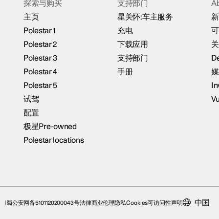
探索与购买
支持部门
A
主页
星关怀:车主服务
新
Polestar 1
充电
可
Polestar 2
下载应用
关
Polestar 3
支持部门
De
Polestar 4
手册
媒
Polestar 5
In
试驾
Vu
配置
极星Pre-owned
Polestar locations
中国
蜀公安网备5101120200043号
法律
商业伦理
隐私
Cookies
可访问性声明