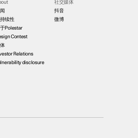
bout
社交媒体
闻
抖音
持续性
微博
于Polestar
sign Contest
体
vestor Relations
lnerability disclosure