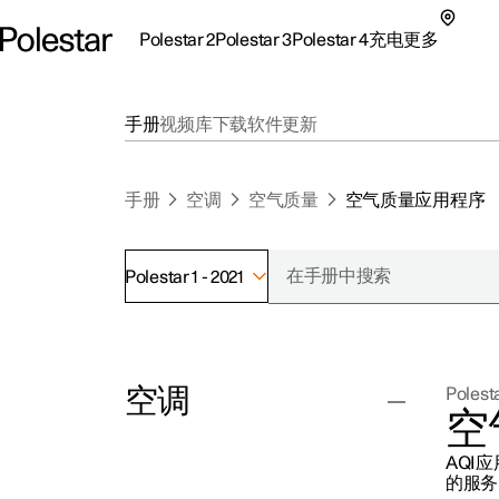
Polestar 2
Polestar 3
Polestar 4
充电
更多
极星 2 子菜单
极星 3 子菜单
极星 4 子菜单
充电子菜单
更多子菜单
手册
视频库
下载
软件更新
手册
空调
空气质量
空气质量应用程序
Polestar 1 - 2021
支持
关
探索Polestar 2
探索Polestar 4
探索充电
地点
可
空调
Polesta
联系我们
探索Polestar 3
配置
公共充电
车主服务
新
空
极星官方二手车
联系我们
试驾
家庭充电
注
AQI
（
恒温系统控制
的服务