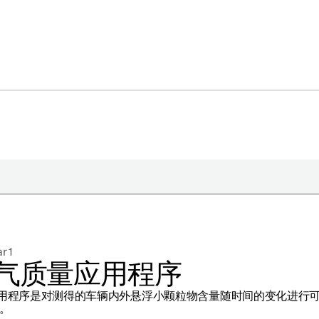
于极星
持续性
r 1
闻
气质量应用程序
册新闻简报
应用程序是对测得的车辆内外悬浮小颗粒物含量随时间的变化进行
在新窗口中打开）
。