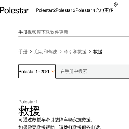
Polestar 2
Polestar 3
Polestar 4
充电
更多
极星 2 子菜单
极星 3 子菜单
极星 4 子菜单
充电子菜单
更多子菜单
手册
视频库
下载
软件更新
手册
启动和驾驶
牵引和救援
救援
Polestar 1 - 2021
支持
关于极星
探索Polestar 2
探索Polestar 4
探索充电
地点
可持续性
Polestar 1
联系我们
探索Polestar 3
配置
公共充电
车主服务
新闻
救援
极星官方二手车
联系我们
试驾
家庭充电
注册新闻
可通过救援车牵引故障车辆实施救援。
（在新窗
如果需要救援帮助，请拨打救援服务电话。