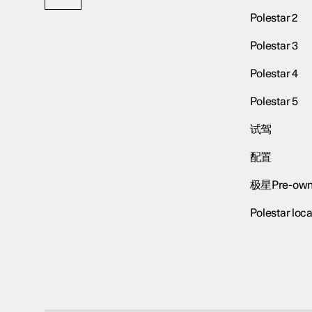
Polestar 2
Polestar 3
Polestar 4
Polestar 5
试驾
配置
极星Pre-own
Polestar loca