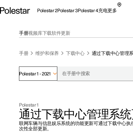
Polestar 2
Polestar 3
Polestar 4
充电
更多
极星 2 子菜单
极星 3 子菜单
极星 4 子菜单
充电子菜单
更多子菜单
手册
视频库
下载
软件更新
手册
维护和保养
下载中心
通过下载中心管理
Polestar 1 - 2021
支持
关于极星
探索Polestar 2
探索Polestar 4
探索充电
地点
可持续性
Polestar 1
联系我们
探索Polestar 3
配置
公共充电
车主服务
新闻
通过下载中心管理系统
极星官方二手车
联系我们
试驾
家庭充电
注册新闻
联网车辆与信息娱乐系统的功能更新可通过下载中心执
（在新窗
次性全部更新。