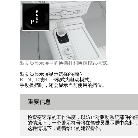
驾驶员显示屏中的换挡杆和换挡模式概览。
驾驶员显示屏显示选择的挡位：
R
、
N
、
D
或
B
。
P
模式为电动模式。
手动换挡时，还会显示当前使用的挡位。
重要信息
检查变速箱的工作温度，以防止对驱动系统部件的
的情况下，一个警示符号将在驾驶员显示屏中亮起，并
这种情况下，遵循给出的建议操作。