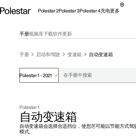
Polestar 2
Polestar 3
Polestar 4
充电
更多
极星 2 子菜单
极星 3 子菜单
极星 4 子菜单
充电子菜单
更多子菜单
手册
视频库
下载
软件更新
手册
启动和驾驶
变速箱
自动变速箱
Polestar 1 - 2021
支持
关于极星
探索Polestar 2
探索Polestar 4
探索充电
地点
可持续性
Polestar 1
联系我们
探索Polestar 3
配置
公共充电
车主服务
新闻
自动变速箱
极星官方二手车
联系我们
试驾
家庭充电
注册新闻
自动变速箱会选择合适挡位，使您尽可能以节能方式驾
（在新窗
模式。