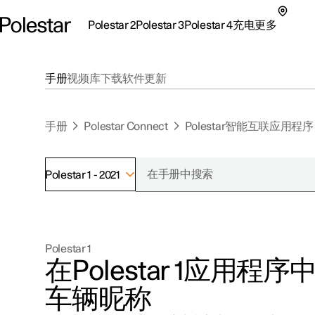
Polestar 2
Polestar 3
Polestar 4
充电
更多
极星 2 子菜单
极星 3 子菜单
极星 4 子菜单
充电子菜单
更多子菜单
手册
视频库
下载
软件更新
手册
Polestar Connect
Polestar智能互联应用程序
Polestar 1 - 2021
支持
关于极星
探索Polestar 2
探索Polestar 4
探索充电
地点
可持续性
Polestar 1
联系我们
探索Polestar 3
配置
公共充电
车主服务
新闻
在
Polestar 1
应用程序
极星官方二手车
联系我们
试驾
家庭充电
注册新闻
车辆昵称
（在新窗