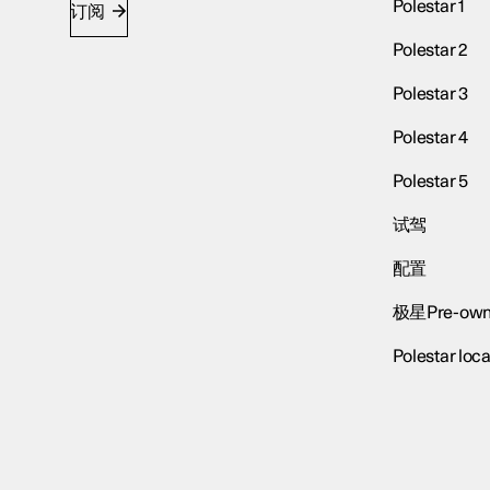
Polestar 1
订阅
Polestar 2
Polestar 3
Polestar 4
Polestar 5
试驾
配置
极星Pre-own
Polestar loca