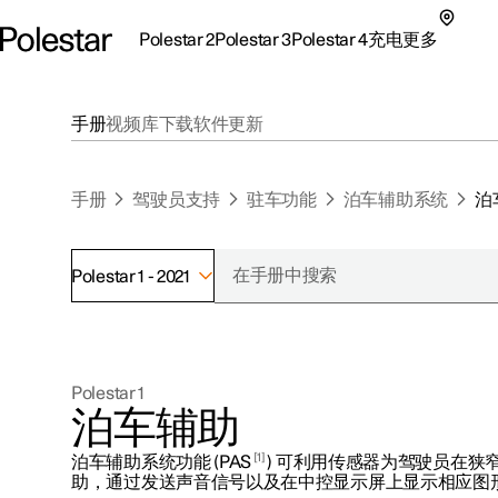
Polestar 2
Polestar 3
Polestar 4
充电
更多
极星 2 子菜单
极星 3 子菜单
极星 4 子菜单
充电子菜单
更多子菜单
手册
视频库
下载
软件更新
手册
驾驶员支持
驻车功能
泊车辅助系统
泊
Polestar 1 - 2021
支持
关于极星
探索Polestar 2
探索Polestar 4
探索充电
地点
可持续性
Polestar 1
联系我们
探索Polestar 3
配置
公共充电
车主服务
新闻
泊车辅助
极星官方二手车
联系我们
试驾
家庭充电
注册新闻
1
泊车辅助系统功能 (PAS
) 可利用传感器为驾驶员在狭
（在新窗
助，通过发送声音信号以及在中控显示屏上显示相应图