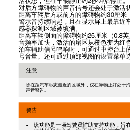
活状态，但在车辆静止
约2秒钟
后停止。
对后方障碍物的声音信号还会处于激活
距离车辆后方或前方的障碍物
约30厘米
警示音持续响起，且在显示屏上最靠近
感器探测区域被填满。
距离车辆侧面的障碍物
约25厘米（0.8
音频率加快，激活的扇区从橙色变为红
泊车辅助信号鸣响时，可通过中控台上的
号音量。还可通过顶部视图的
设置
菜单
注意
除在距汽车标志最近的区域外，仅在异物正好处于
声音警告。
警告
该功能是一项驾驶员辅助支持功能，旨