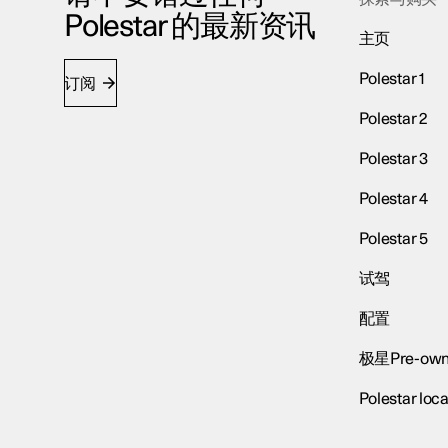
Polestar 的最新资讯
主页
Polestar 1
订阅
Polestar 2
Polestar 3
Polestar 4
Polestar 5
试驾
配置
极星Pre-own
Polestar loca