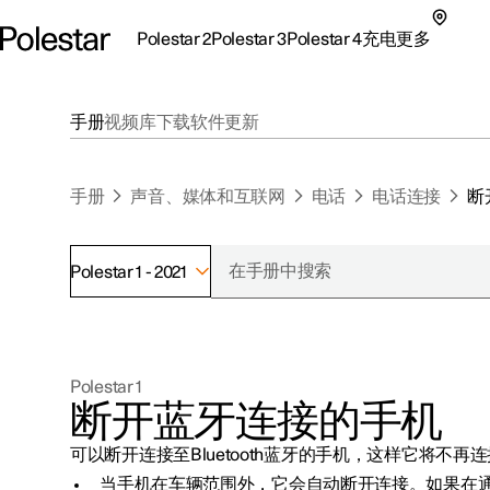
Polestar 2
Polestar 3
Polestar 4
充电
更多
极星 2 子菜单
极星 3 子菜单
极星 4 子菜单
充电子菜单
更多子菜单
手册
视频库
下载
软件更新
手册
声音、媒体和互联网
电话
电话连接
断
Polestar 1 - 2021
支持
关于极星
探索Polestar 2
探索Polestar 4
探索充电
地点
可持续性
Polestar 1
联系我们
探索Polestar 3
配置
公共充电
车主服务
新闻
断开蓝牙连接的手机
极星官方二手车
联系我们
试驾
家庭充电
注册新闻
可以断开连接至Bluetooth蓝牙的手机，这样它将不再
（在新窗
当手机在车辆范围外，它会自动断开连接。如果在