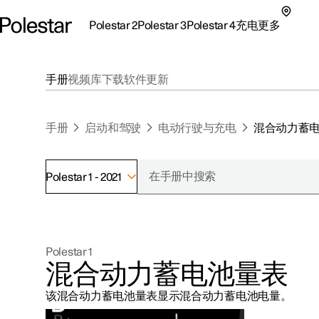
Polestar 2
Polestar 3
Polestar 4
充电
更多
极星 2 子菜单
极星 3 子菜单
极星 4 子菜单
充电子菜单
更多子菜单
手册
视频库
下载
软件更新
手册
启动和驾驶
电动行驶与充电
混合动力蓄
Polestar 1 - 2021
支持
关于极星
探索Polestar 2
探索Polestar 4
探索充电
地点
可持续性
Polestar 1
联系我们
探索Polestar 3
配置
公共充电
车主服务
新闻
混合动力蓄电池量表
极星官方二手车
联系我们
试驾
家庭充电
注册新闻
该混合动力蓄电池量表显示混合动力蓄电池电量。
（在新窗