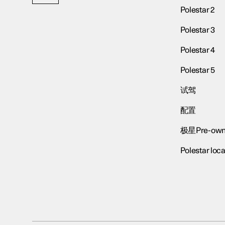
Polestar 2
Polestar 3
Polestar 4
Polestar 5
试驾
配置
极星Pre-own
Polestar loca