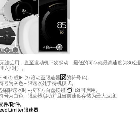
无法启用，直至发动机下次起动。最低的可存储最高速度为
30公
英里/小时
）。
◀ (1) 或▶ (3) 滚动至限速器
的符号 (4)。
符号为灰色 – 限速器处于待机模式。
选择限速器时 – 按下方向盘按钮
(2) 可启用。
符号为白色 – 限速器启动并且当前速度存储为最大速度。
配件/附件。
eed Limiter限速器