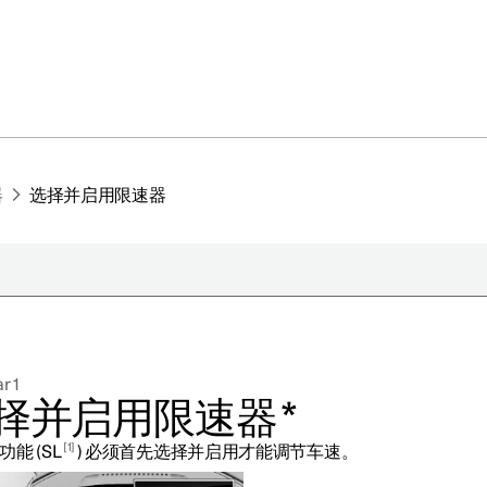
器
选择并启用限速器
于极星
持续性
r 1
闻
择并启用限速器
*
册新闻简报
1
能 (SL
) 必须首先选择并启用才能调节车速。
在新窗口中打开）