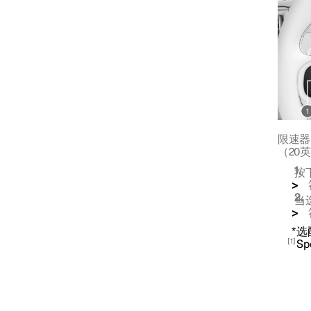
限速器功能
车速限制器
限速器
（
20
按下
当
*
选
1
Sp