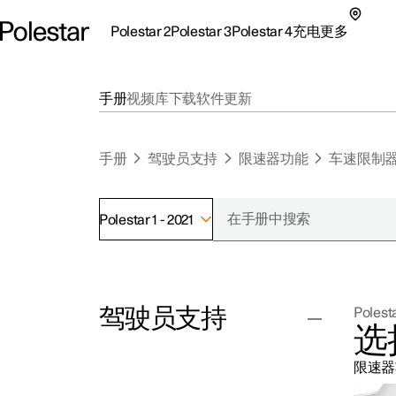
Polestar 2
Polestar 3
Polestar 4
充电
更多
极星 2 子菜单
极星 3 子菜单
极星 4 子菜单
充电子菜单
更多子菜单
手册
视频库
下载
软件更新
手册
驾驶员支持
限速器功能
车速限制
Polestar 1 - 2021
支持
关
探索Polestar 2
探索Polestar 4
探索充电
地点
可
驾驶员支持
Polesta
联系我们
探索Polestar 3
配置
公共充电
车主服务
新
选
极星官方二手车
联系我们
试驾
家庭充电
注
限速器功
（
巡航控制功能