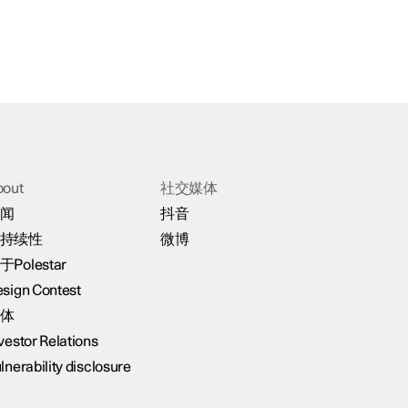
bout
社交媒体
闻
抖音
持续性
微博
于Polestar
sign Contest
体
vestor Relations
lnerability disclosure