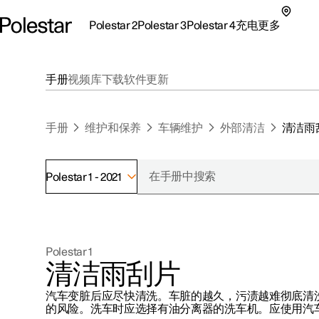
Polestar 2
Polestar 3
Polestar 4
充电
更多
极星 2 子菜单
极星 3 子菜单
极星 4 子菜单
充电子菜单
更多子菜单
手册
视频库
下载
软件更新
手册
维护和保养
车辆维护
外部清洁
清洁雨
Polestar 1 - 2021
支持
关于极星
探索Polestar 2
探索Polestar 4
探索充电
地点
可持续性
Polestar 1
联系我们
探索Polestar 3
配置
公共充电
车主服务
新闻
清洁雨刮片
极星官方二手车
联系我们
试驾
家庭充电
注册新闻
汽车变脏后应尽快清洗。车脏的越久，污渍越难彻底清
（在新窗
的风险。洗车时应选择有油分离器的洗车机。应使用汽