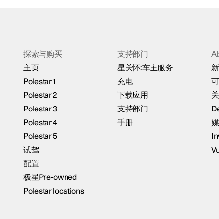
探索与购买
支持部门
A
主页
星关怀:车主服务
新
Polestar 1
充电
可
Polestar 2
下载应用
关
Polestar 3
支持部门
De
Polestar 4
手册
媒
Polestar 5
In
试驾
Vu
配置
极星Pre-owned
Polestar locations