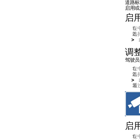
道路标
启用或
限速器功能
启
在
选
车距警示
调
驾驶员
盲点信息
在
选
倒车车侧警示系统
通
车尾碰撞警告
启
City Safety
在