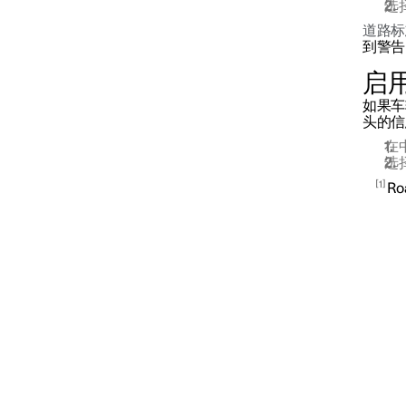
选
道路标
驾驶员提醒控制系统
到警告
启
车道辅助系统
如果车
头的信
在
碰撞预防转向辅助
选
1
Ro
电子稳定性控制
道路交通标志信息