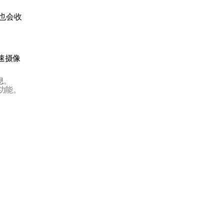
也会收
测速摄像
息
。
功能。