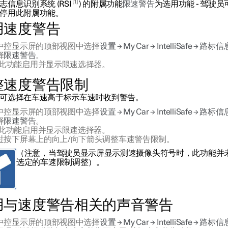
1
志信息识别系统 (RSI
) 的附属功能
限速警告
为选用功能 - 驾驶员
停用此附属功能。
用速度警告
中控显示屏的顶部视图中选择
设置
→
My Car
→
IntelliSafe
→
路标信
择
限速警告
。
此功能启用并显示限速选择器。
整速度警告限制
可选择在车速高于标示车速时收到警告。
中控显示屏的顶部视图中选择
设置
→
My Car
→
IntelliSafe
→
路标信
择
限速警告
。
此功能启用并显示限速选择器。
过按下屏幕上的向上/向下箭头调整车速警告限制。
（注意，当驾驶员显示屏显示测速摄像头符号时，此功能并
选定的车速限制调整）。
用与速度警告相关的声音警告
中控显示屏的顶部视图中选择
设置
→
My Car
→
IntelliSafe
→
路标信