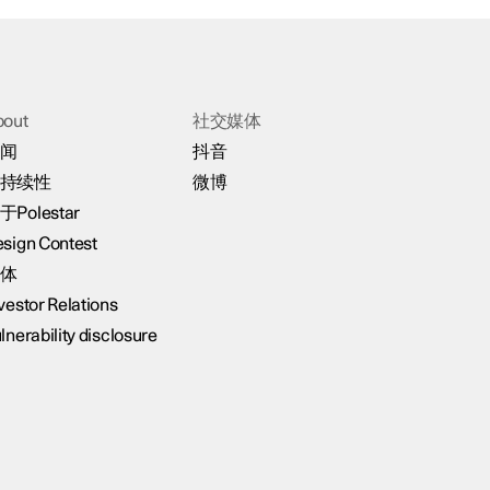
bout
社交媒体
闻
抖音
持续性
微博
于Polestar
sign Contest
体
vestor Relations
lnerability disclosure