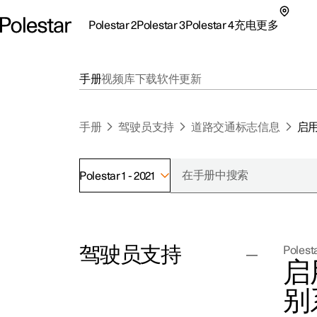
Polestar 2
Polestar 3
Polestar 4
充电
更多
极星 2 子菜单
极星 3 子菜单
极星 4 子菜单
充电子菜单
更多子菜单
手册
视频库
下载
软件更新
手册
驾驶员支持
道路交通标志信息
启
Polestar 1 - 2021
支持
关
探索Polestar 2
探索Polestar 4
探索充电
地点
可
驾驶员支持
Polesta
联系我们
探索Polestar 3
配置
公共充电
车主服务
新
启
极星官方二手车
联系我们
试驾
家庭充电
注
别
（
巡航控制功能