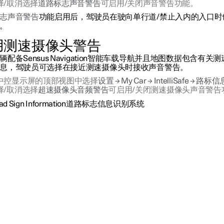
择/取消选择
道路标志声音警告
可启用/关闭声音警告功能。
志声音警告
功能启用后，驾驶员在驶向单行道/禁止入内的入口时
。
用测速摄像头警告
辆配备Sensus Navigation智能车载导航并且地图数据包含有关
息，驾驶员可选择在接近测速摄像头时接收声音警告。
中控显示屏的顶部视图中选择
设置
→
My Car
→
IntelliSafe
→
路标信
择/取消选择
超速摄像头音频警告
可启用/关闭测速摄像头声音警告
ad Sign Information道路标志信息识别系统