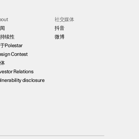
bout
社交媒体
闻
抖音
持续性
微博
于Polestar
sign Contest
体
vestor Relations
lnerability disclosure