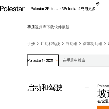
Polestar 2
Polestar 3
Polestar 4
充电
更多
极星 2 子菜单
极星 3 子菜单
极星 4 子菜单
充电子菜单
更多子菜单
手册
视频库
下载
软件更新
手册
启动和驾驶
制动器
驻车制动器
Polestar 1 - 2021
支持
关
探索Polestar 2
探索Polestar 4
探索充电
地点
可
启动和驾驶
Polesta
联系我们
探索Polestar 3
配置
公共充电
车主服务
新
坡
极星官方二手车
联系我们
试驾
家庭充电
注
在坡道
（
起动和关闭车辆