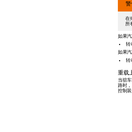
警
变速箱
在
所
制动器
如果汽
转
如果汽
脚制动器
转
重载
驻车制动器
当驻车
路时，
控制装