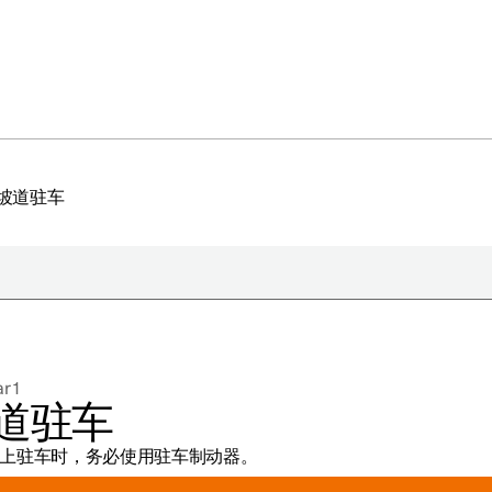
坡道驻车
于极星
持续性
r 1
闻
道驻车
册新闻简报
上驻车时，务必使用驻车制动器。
在新窗口中打开）