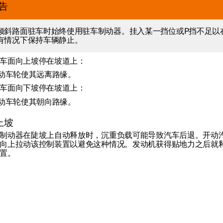
告
倾斜路面驻车时始终使用驻车制动器。挂入某一挡位或
P
挡不足以
有情况下保持车辆静止。
车面向上坡停在坡道上：
动车轮使其
远离
路缘。
车面向下坡停在坡道上：
动车轮使其
朝向
路缘。
上坡
制动器在陡坡上自动释放时，沉重负载可能导致汽车后退。开动
向上拉动该控制装置以避免这种情况。发动机获得贴地力之后就
置。