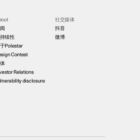
bout
社交媒体
闻
抖音
持续性
微博
于Polestar
sign Contest
体
vestor Relations
lnerability disclosure