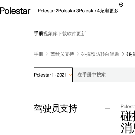
Polestar 2
Polestar 3
Polestar 4
充电
更多
极星 2 子菜单
极星 3 子菜单
极星 4 子菜单
充电子菜单
更多子菜单
手册
视频库
下载
软件更新
手册
驾驶员支持
碰撞预防转向辅助
碰
Polestar 1 - 2021
支持
关
探索Polestar 2
探索Polestar 4
探索充电
地点
可
驾驶员支持
Polesta
联系我们
探索Polestar 3
配置
公共充电
车主服务
新
碰
极星官方二手车
联系我们
试驾
家庭充电
注
消
（
巡航控制功能