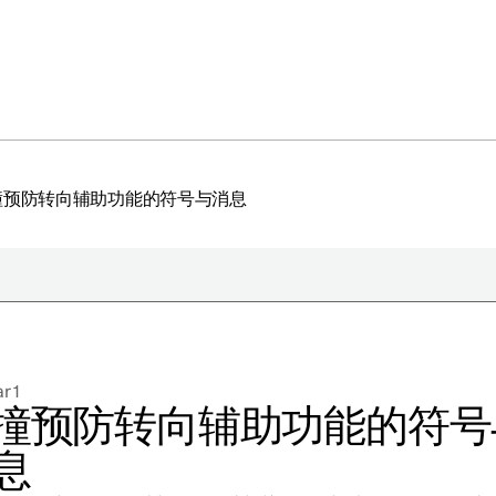
撞预防转向辅助功能的符号与消息
于极星
持续性
r 1
闻
撞预防转向辅助功能的符号
册新闻简报
息
在新窗口中打开）