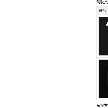
驾驶员
符号
限速器功能
车距警示
盲点信息
倒车车侧警示系统
车尾碰撞警告
City Safety
短按方