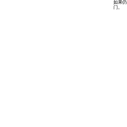
如果仍然
门。
驾驶员提醒控制系统
车道辅助系统
碰撞预防转向辅助