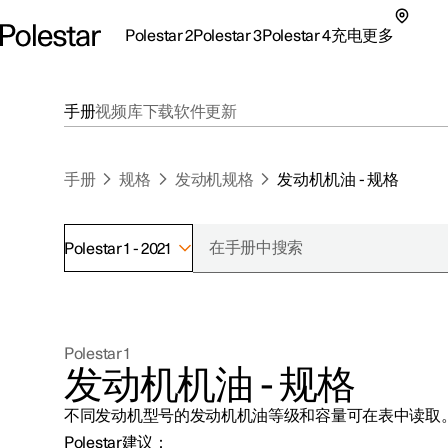
Polestar 2
Polestar 3
Polestar 4
充电
更多
极星 2 子菜单
极星 3 子菜单
极星 4 子菜单
充电子菜单
更多子菜单
手册
视频库
下载
软件更新
手册
规格
发动机规格
发动机机油 - 规格
Polestar 1 - 2021
支持
关于极星
探索Polestar 2
探索Polestar 4
探索充电
地点
可持续性
Polestar 1
联系我们
探索Polestar 3
配置
公共充电
车主服务
新闻
发动机机油 - 规格
极星官方二手车
联系我们
试驾
家庭充电
注册新闻
不同发动机型号的发动机机油等级和容量可在表中读取
（在新窗
Polestar建议：