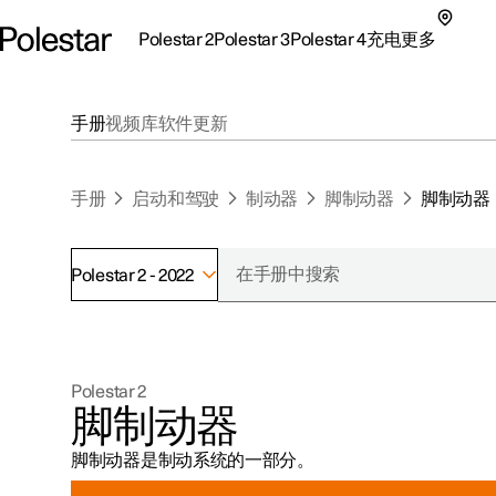
Polestar 2
Polestar 3
Polestar 4
充电
更多
极星 2 子菜单
极星 3 子菜单
极星 4 子菜单
充电子菜单
更多子菜单
手册
视频库
软件更新
手册
启动和驾驶
制动器
脚制动器
脚制动器
Polestar 2 - 2022
支持
关于极星
探索Polestar 2
探索Polestar 4
探索充电
地点
可持续性
Polestar 2
联系我们
探索Polestar 3
配置
公共充电
车主服务
新闻
脚制动器
极星官方二手车
联系我们
试驾
家庭充电
注册新闻
脚制动器是制动系统的一部分。
（在新窗