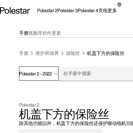
Polestar 2
Polestar 3
Polestar 4
充电
更多
极星 2 子菜单
极星 3 子菜单
极星 4 子菜单
充电子菜单
更多子菜单
手册
视频库
软件更新
手册
维护和保养
保险丝
机盖下方的保险丝
Polestar 2 - 2022
支持
关于极星
探索Polestar 2
探索Polestar 4
探索充电
地点
可持续性
Polestar 2
联系我们
探索Polestar 3
配置
公共充电
车主服务
新闻
机盖下方的保险丝
极星官方二手车
联系我们
试驾
家庭充电
注册新闻
除其他功能以外，机盖下方的保险丝还保护驱动电机功
（在新窗