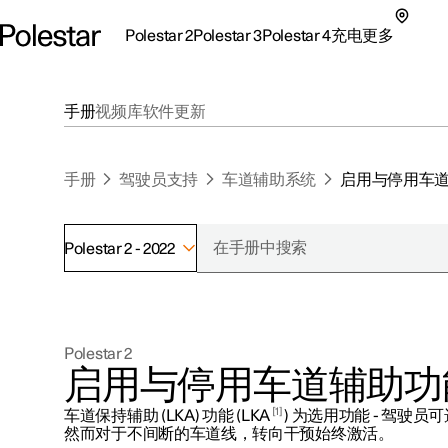
Polestar 2
Polestar 3
Polestar 4
充电
更多
极星 2 子菜单
极星 3 子菜单
极星 4 子菜单
充电子菜单
更多子菜单
手册
视频库
软件更新
手册
驾驶员支持
车道辅助系统
启用与停用车
Polestar 2 - 2022
支持
关于极星
探索Polestar 2
探索Polestar 4
探索充电
地点
可持续性
Polestar 2
联系我们
探索Polestar 3
配置
公共充电
车主服务
新闻
启用与停用车道辅助功
极星官方二手车
联系我们
试驾
家庭充电
注册新闻
1
车道保持辅助 (LKA) 功能 (LKA
) 为选用功能 - 驾驶
（在新窗
然而对于不间断的车道线，转向干预始终激活。