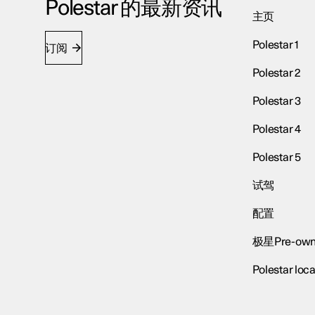
Polestar 的最新资讯
主页
Polestar 1
订阅
Polestar 2
Polestar 3
Polestar 4
Polestar 5
试驾
配置
极星Pre-own
Polestar loca