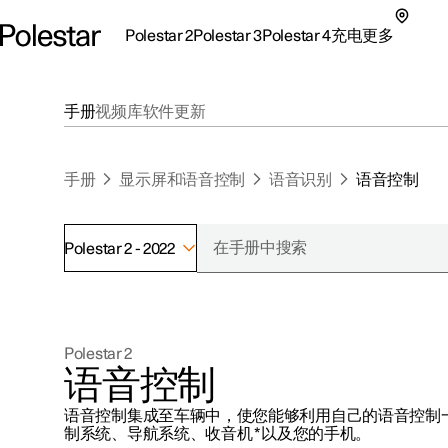
Polestar 2
Polestar 3
Polestar 4
充电
更多
极星 2 子菜单
极星 3 子菜单
极星 4 子菜单
充电子菜单
更多子菜单
手册
视频库
软件更新
手册
显示屏和语音控制
语音识别
语音控制
Polestar 2 - 2022
支持
关于极星
探索Polestar 2
探索Polestar 4
探索充电
地点
可持续性
Polestar 2
联系我们
探索Polestar 3
配置
公共充电
车主服务
新闻
语音控制
极星官方二手车
联系我们
试驾
家庭充电
注册新闻
语音控制集成至车辆中，使您能够利用自己的语音控制
（在新窗
制系统、导航系统、收音机
*
以及您的手机。