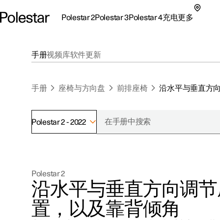
Polestar 2
Polestar 3
Polestar 4
充电
更多
极星 2 子菜单
极星 3 子菜单
极星 4 子菜单
充电子菜单
更多子菜单
手册
视频库
软件更新
手册
座椅与方向盘
前排座椅
沿水平与垂直方
Polestar 2 - 2022
支持
关于极星
探索Polestar 2
探索Polestar 4
探索充电
地点
可持续性
Polestar 2
联系我们
探索Polestar 3
配置
公共充电
车主服务
新闻
沿水平与垂直方向调节
极星官方二手车
联系我们
试驾
家庭充电
注册新闻
置，以及靠背倾角
（在新窗