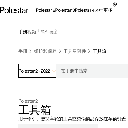
Polestar 2
Polestar 3
Polestar 4
充电
更多
极星 2 子菜单
极星 3 子菜单
极星 4 子菜单
充电子菜单
更多子菜单
手册
视频库
软件更新
手册
维护和保养
工具及附件
工具箱
Polestar 2 - 2022
支持
关于极星
探索Polestar 2
探索Polestar 4
探索充电
地点
可持续性
Polestar 2
联系我们
探索Polestar 3
配置
公共充电
车主服务
新闻
工具箱
极星官方二手车
联系我们
试驾
家庭充电
注册新闻
用于牵引、更换车轮的工具或类似物品存放在车辆机盖
（在新窗