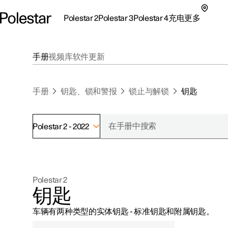
Polestar 2
Polestar 3
Polestar 4
充电
更多
极星 2 子菜单
极星 3 子菜单
极星 4 子菜单
充电子菜单
更多子菜单
手册
视频库
软件更新
手册
钥匙、锁和警报
锁止与解锁
钥匙
Polestar 2 - 2022
支持
关于极星
探索Polestar 2
探索Polestar 4
探索充电
地点
可持续性
Polestar 2
联系我们
探索Polestar 3
配置
公共充电
车主服务
新闻
钥匙
极星官方二手车
联系我们
试驾
家庭充电
注册新闻
车辆有两种类型的实体钥匙 - 标准钥匙和附属钥匙。
（在新窗