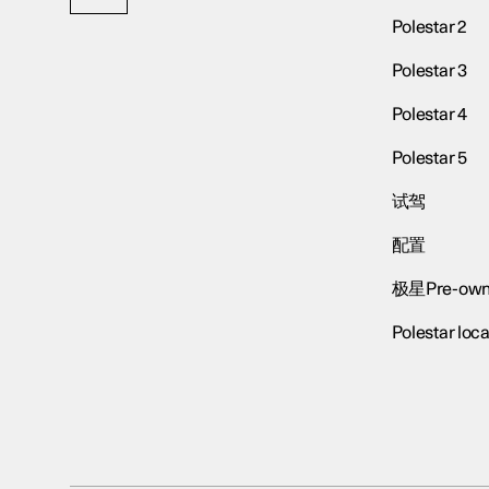
Polestar 2
Polestar 3
Polestar 4
Polestar 5
试驾
配置
极星Pre-own
Polestar loca