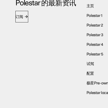
Polestar 的最新资讯
主页
Polestar 1
订阅
Polestar 2
Polestar 3
Polestar 4
Polestar 5
试驾
配置
极星Pre-own
Polestar loca