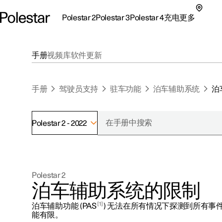
Polestar 2
Polestar 3
Polestar 4
充电
更多
极星 2 子菜单
极星 3 子菜单
极星 4 子菜单
充电子菜单
更多子菜单
手册
视频库
软件更新
手册
驾驶员支持
驻车功能
泊车辅助系统
泊
Polestar 2 - 2022
支持
关于极星
探索Polestar 2
探索Polestar 4
探索充电
地点
可持续性
Polestar 2
联系我们
探索Polestar 3
配置
公共充电
车主服务
新闻
泊车辅助系统的限制
极星官方二手车
联系我们
试驾
家庭充电
注册新闻
1
泊车辅助功能 (PAS
) 无法在所有情况下探测到所有事
（在新窗
能有限。