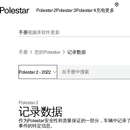
Polestar 2
Polestar 3
Polestar 4
充电
更多
极星 2 子菜单
极星 3 子菜单
极星 4 子菜单
充电子菜单
更多子菜单
手册
视频库
软件更新
手册
您的Polestar
记录数据
Polestar 2 - 2022
支持
关于极星
探索Polestar 2
探索Polestar 4
探索充电
地点
可持续性
Polestar 2
联系我们
探索Polestar 3
配置
公共充电
车主服务
新闻
记录数据
极星官方二手车
联系我们
试驾
家庭充电
注册新闻
作为Polestar安全性和质量保证的一部分，车辆中记
（在新窗
事件的特定信息。